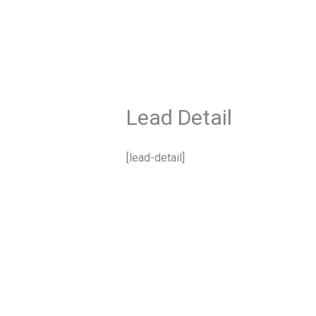
Zum
Inhalt
springen
Lead Detail
[lead-detail]