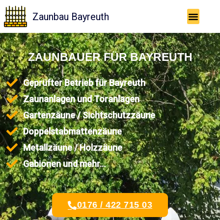
Zum
Zaunbau Bayreuth
Inhalt
springen
ZAUNBAUER FÜR BAYREUTH
Geprüfter Betrieb für Bayreuth
Zaunanlagen und Toranlagen
Gartenzäune / Sichtschutzzäune
Doppelstabmattenzäune
Metallzäune / Holzzäune
Gabionen und mehr...
0176 / 422 715 03