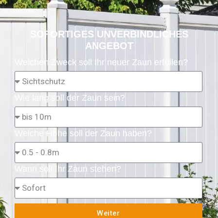
SOFORTIGES UNVERBINDLICHES
ANGEBOT
Welchen Zweck soll Ihr neuer Zaun erfüllen?
Wie lang soll der Zaun sein?
Welche Höhe soll der Zaun haben?
Wann soll Ihr Zaun stehen?
Weiter