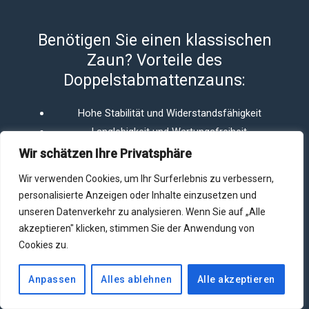
Benötigen Sie einen klassischen
Zaun? Vorteile des
Doppelstabmattenzauns:
Hohe Stabilität und Widerstandsfähigkeit
Langlebigkeit und Wartungsfreiheit
Vielfältige Gestaltungsmöglichkeiten
Wir schätzen Ihre Privatsphäre
Pulverbeschichtung
für korrosionsbeständige
Wir verwenden Cookies, um Ihr Surferlebnis zu verbessern,
Oberfläche
personalisierte Anzeigen oder Inhalte einzusetzen und
Flexibilität in der Anpassung an unterschiedliche
unseren Datenverkehr zu analysieren. Wenn Sie auf „Alle
Geländegegebenheiten
akzeptieren" klicken, stimmen Sie der Anwendung von
Cookies zu.
Vertrauen Sie auf unsere Erfahrung im Zaunbau und
entscheiden Sie sich für den Doppelstabmattenzaun für
Anpassen
Alles ablehnen
Alle akzeptieren
maximale Stabilität und Langlebigkeit. Kontaktieren Sie uns