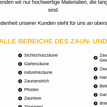
nden wir nur hochwertige Materialien, die lan
sind.
edenheit unserer Kunden steht für uns an oberst
ALLE BEREICHE DES ZAUN- UN
Sichtschutzzäune
Zau
Gew
Gartenzäune
Zau
Industriezäune
Han
Zaunanstrich
Bel
Pfosten
Gar
Zauntore
Bri
Toralagen