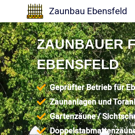
Zum
Zaunbau Ebensfeld
Inhalt
springen
ZAUNBAUER 
EBENSFELD
Geprüfter Betrieb für E
Zaunanlagen und Toran
Gartenzäune / Sichtsch
Doppelstabmattenzäun