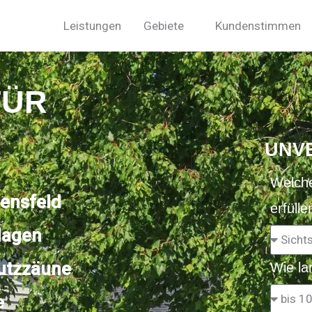
Leistungen
Gebiete
Kundenstimmen
FÜR
UNV
Welche
bensfeld
erfülle
lagen
utzzäune
Wie la
e