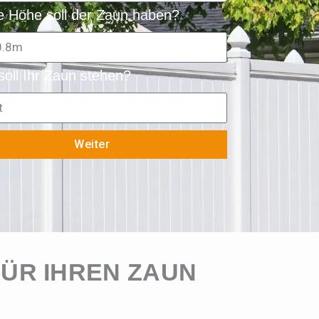
 Höhe soll der Zaun haben?
oll Ihr Zaun stehen?
Weiter
ÜR IHREN ZAUN