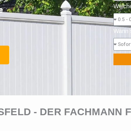
Welche
e
Wann s
FELD - DER FACHMANN F