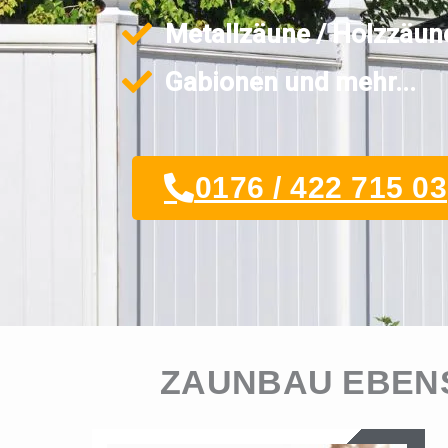
Metallzäune / Holzzäun
Gabionen und mehr...
0176 / 422 715 03
ZAUNBAU EBENS